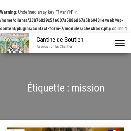
Warning
: Undefined array key "TVsnYN" in
/home/clients/33076829c5fe007a5086d67a5b69431e/web/wp-
content/plugins/contact-form-7/modules/checkbox.php
on line
1
Cantine de Soutien
Association En Chantier
Étiquette :
mission