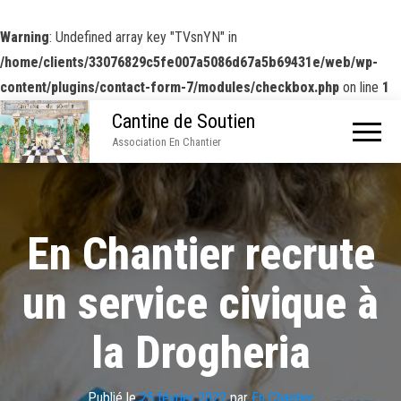
Warning
: Undefined array key "TVsnYN" in
/home/clients/33076829c5fe007a5086d67a5b69431e/web/wp-
content/plugins/contact-form-7/modules/checkbox.php
on line
1
Cantine de Soutien
Association En Chantier
En Chantier recrute
un service civique à
la Drogheria
Publié le
25 février 2022
par
En Chantier