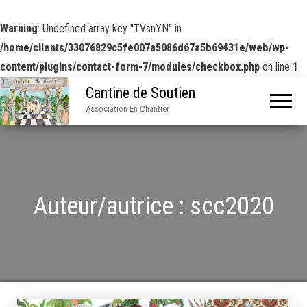
Warning
: Undefined array key "TVsnYN" in
/home/clients/33076829c5fe007a5086d67a5b69431e/web/wp-
content/plugins/contact-form-7/modules/checkbox.php
on line
1
Cantine de Soutien
Association En Chantier
Auteur/autrice :
scc2020